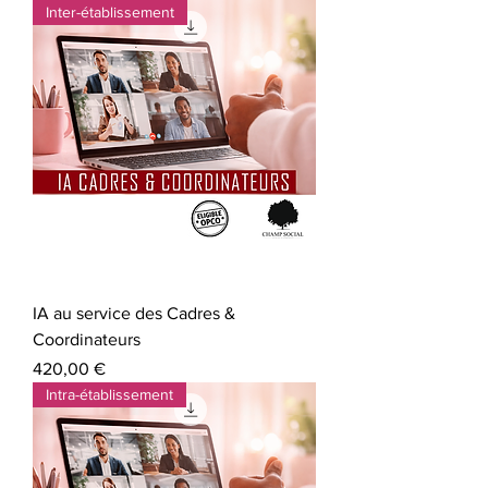
Inter-établissement
IA au service des Cadres &
Coordinateurs
Prix
420,00 €
Intra-établissement