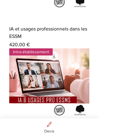
IA et usages professionnels dans les
ESSM
Prix
420,00 €
Intra-établissement
Devis
IA & usages professionnels dans les