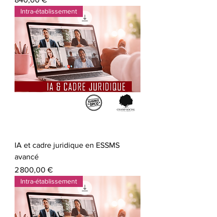
Intra-établissement
IA et cadre juridique en ESSMS
avancé
Prix
2 800,00 €
Intra-établissement