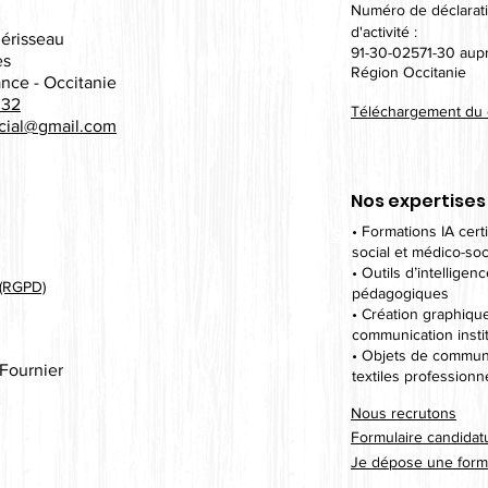
Numéro de déclarati
d'activité :
lérisseau
91-30-02571-30 aupr
es
Région Occitanie
ance - Occitanie
 32
Téléchargement du c
cial@gmail.com
Nos expertises 
Safety Policies
• Formations IA cert
social et médico-soc
• Outils d’intelligenc
 (RGPD)
pédagogiques
• Création graphiqu
communication insti
• Objets de communi
Fournier
textiles professionn
Nous recrutons
Formulaire candidat
Je dépose une form