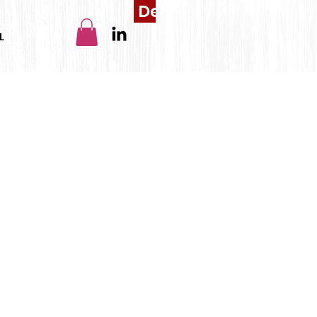
Devis
L