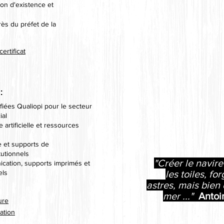
on d'existence et
ès du préfet de la
ertificat
:
ifiées Qualiopi pour le secteur
ial
e artificielle et ressources
e et supports de
tutionnels
"Créer le navire 
cation, supports imprimés et
els
les toiles, for
astres, mais bien 
mer ..."
Antoi
ure
ation