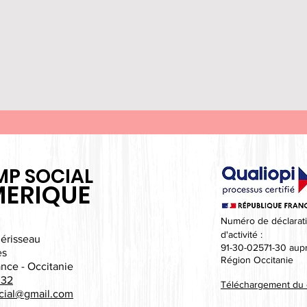
P SOCIAL
ERIQUE
Numéro de déclarati
d'activité :
lérisseau
91-30-02571-30 aupr
es
Région Occitanie
ance - Occitanie
 32
Téléchargement du c
cial@gmail.com