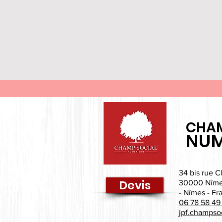
CHAM
NUM
34 bis rue C
Devis
30000 Nîm
- Nîmes - Fr
06 78 58 49
jpf.champso