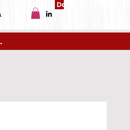
Devis
L
.