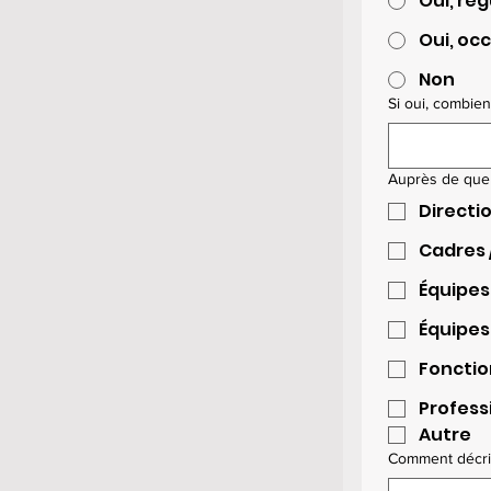
Oui, ré
Oui, oc
Non
Si oui, combie
Auprès de quel
Directi
Cadres 
Équipes
Équipes 
Fonctio
Profess
Autre
Comment décrir