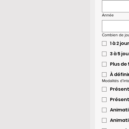
Année
Combien de jou
1 à 2 jou
3 à 5 jo
Plus de 
À défini
Modalités d’int
Présent
Présent
Animati
Animati