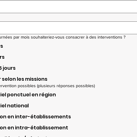
rnées par mois souhaiteriez-vous consacrer à des interventions ?
rs
urs
5 jours
r selon les missions
ervention possibles (plusieurs réponses possibles)
iel ponctuel en région
iel national
on en inter-établissements
on en intra-établissement