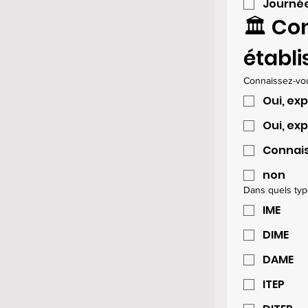
Journée
🏛 Con
établ
Connaissez-vou
Oui, ex
Oui, exp
Connais
non
Dans quels typ
IME
DIME
DAME
ITEP