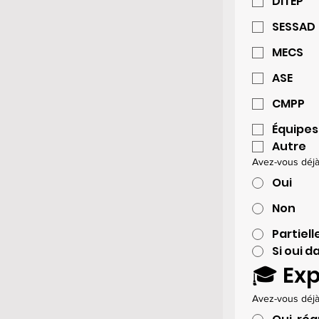
DITEP
SESSAD
MECS
ASE
CMPP
Équipes 
Autre
Avez-vous déjà 
Oui
Non
Partiel
Si oui d
🎓 Ex
Avez-vous déjà