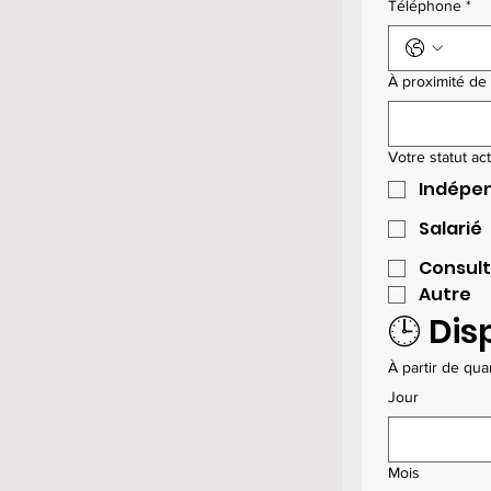
Téléphone
*
À proximité de 
Votre statut ac
Indépen
Salarié
Consul
Autre
🕒 Dis
À partir de qua
Jour
Mois