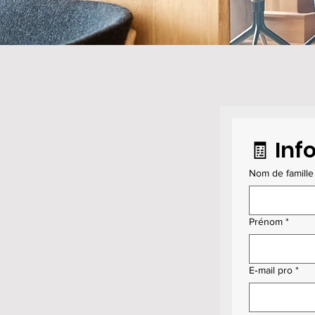
🧾 In
Nom de famille
Prénom
*
E‑mail pro
*