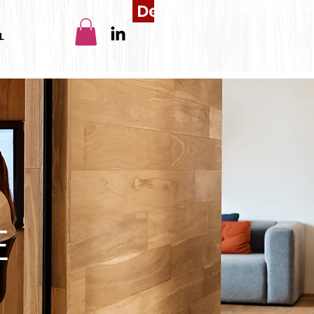
Devis
L
E