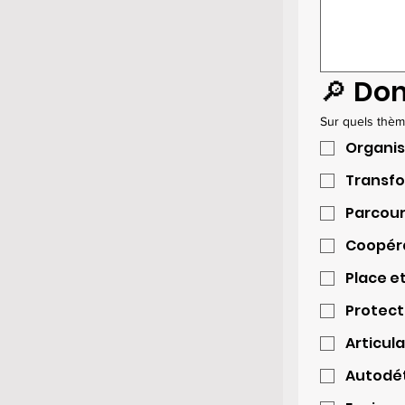
🔎 Do
Sur quels thèm
Organis
Transfo
Parcour
Coopérat
Place et
Protect
Articul
Autodét